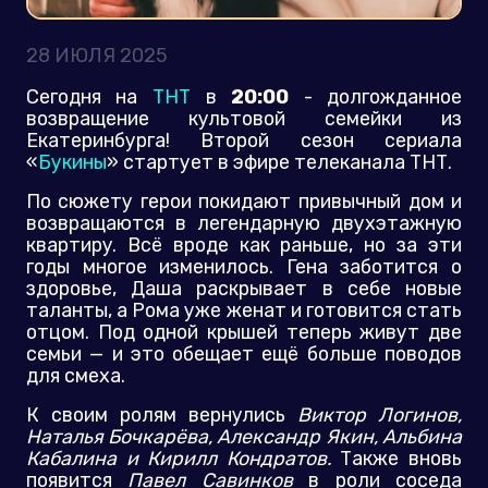
28 ИЮЛЯ 2025
Сегодня на
ТНТ
в
20:00
- долгожданное
возвращение культовой семейки из
Екатеринбурга! Второй сезон сериала
«
Букины
» стартует в эфире телеканала ТНТ.
По сюжету герои покидают привычный дом и
возвращаются в легендарную двухэтажную
квартиру. Всё вроде как раньше, но за эти
годы многое изменилось. Гена заботится о
здоровье, Даша раскрывает в себе новые
таланты, а Рома уже женат и готовится стать
отцом. Под одной крышей теперь живут две
семьи — и это обещает ещё больше поводов
для смеха.
К своим ролям вернулись
Виктор Логинов,
Наталья Бочкарёва, Александр Якин, Альбина
Кабалина и Кирилл Кондратов.
Также вновь
появится
Павел Савинков
в роли соседа