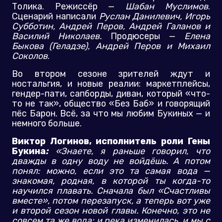
Толика. Режиссёр —
Шабан Муслимов
.
Сценарий написали
Руслан Данилевич, Игорь
Субботин, Андрей Перов, Андрей Галанов и
Василий Николаев.
Продюсеры —
Елена
Быкова (Геладзе), Андрей Перов и Михаил
Соколов
.
Во втором сезоне зрителей ждут и
ностальгия, и новые реалии: маркетплейсы,
гендер-пати, сапборды, диван, который «что-
то не так», общество «Без Баб» и говорящий
пёс Барон. Всё, за что мы любим Букиных — и
немного больше.
Виктор Логинов, исполнитель роли Гены
Букина
:
«Знаете, я раньше говорил, что
дважды в одну воду не войдёшь. А потом
понял: можно, если это та самая вода —
знакомая, родная, в которой ты когда-то
научился плавать. Сначала был «Счастливы
вместе», потом перезапуск, а теперь вот уже
и второй сезон новой главы. Конечно, это не
совсем та же вода: и река изменилась, и мы с