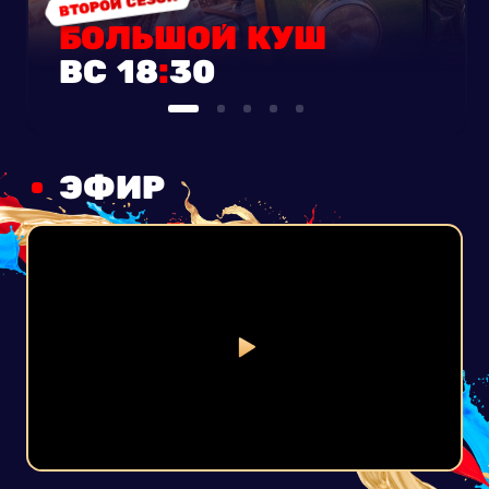
ВТОРОЙ СЕЗОН
БОЛЬШОЙ КУШ
В
С
1
8
:
3
0
ЭФИР