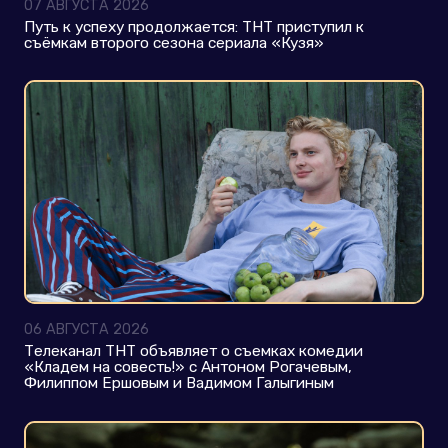
ГАРИК МАРТИРОСЯН
07 АВГУСТА 2026
Путь к успеху продолжается: ТНТ приступил к
съёмкам второго сезона сериала «Кузя»
ЕКАТЕРИНА МОРГУНОВА
ВЛАДИМИР СЕЛИВАНОВ
ИРИНА МЯГКОВА
ДЕМИС КАРИБИДИС
06 АВГУСТА 2026
Телеканал ТНТ объявляет о съемках комедии
ЮЛИЯ АХМЕДОВА
«Кладем на совесть!» с Антоном Рогачевым,
Филиппом Ершовым и Вадимом Галыгиным
АЛЕКСЕЙ ЩЕРБАКОВ