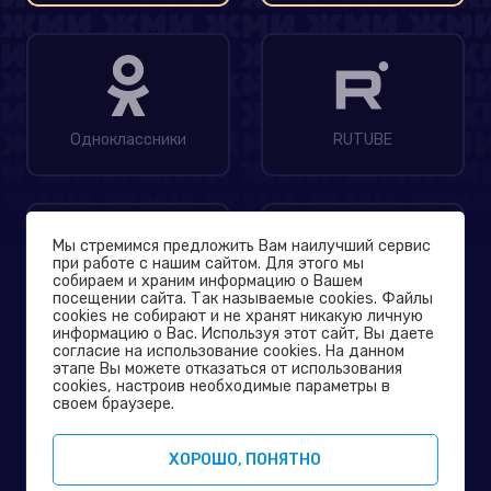
Одноклассники
RUTUBE
Мы стремимся предложить Вам наилучший сервис
при работе с нашим сайтом. Для этого мы
собираем и храним информацию о Вашем
посещении сайта. Так называемые cookies. Файлы
MAX
Дзен
cookies не собирают и не хранят никакую личную
информацию о Вас. Используя этот сайт, Вы даете
согласие на использование cookies. На данном
этапе Вы можете отказаться от использования
© 2004-2026
cookies, настроив необходимые параметры в
Официальный сайт телеканала ТНТ
своем браузере.
Политика конфиденциальности
ХОРОШО, ПОНЯТНО