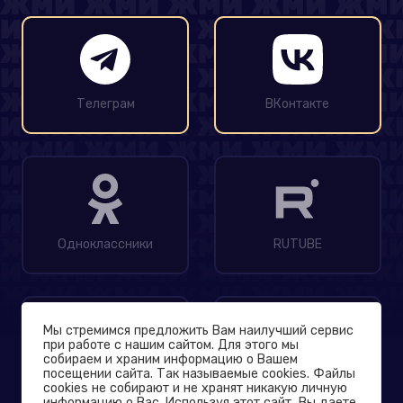
Телеграм
ВКонтакте
Одноклассники
RUTUBE
Мы стремимся предложить Вам наилучший сервис
при работе с нашим сайтом. Для этого мы
собираем и храним информацию о Вашем
посещении сайта. Так называемые cookies. Файлы
MAX
Дзен
cookies не собирают и не хранят никакую личную
информацию о Вас. Используя этот сайт, Вы даете