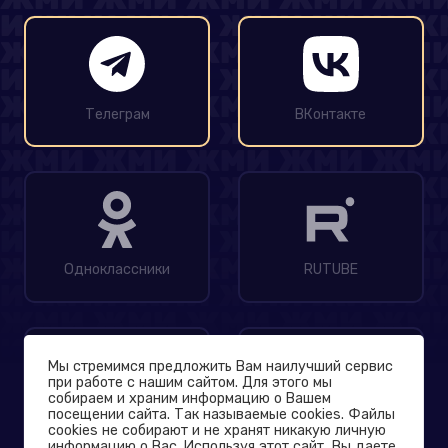
Телеграм
ВКонтакте
Одноклассники
RUTUBE
Мы стремимся предложить Вам наилучший сервис
при работе с нашим сайтом. Для этого мы
собираем и храним информацию о Вашем
посещении сайта. Так называемые cookies. Файлы
MAX
Дзен
cookies не собирают и не хранят никакую личную
информацию о Вас. Используя этот сайт, Вы даете