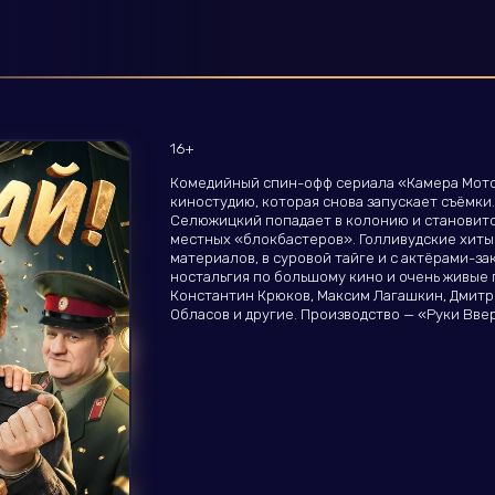
16+
Комедийный спин-офф сериала «Камера Мот
киностудию, которая снова запускает съёмк
Селюжицкий попадает в колонию и становит
местных «блокбастеров». Голливудские хиты
материалов, в суровой тайге и с актёрами-з
ностальгия по большому кино и очень живые 
Константин Крюков, Максим Лагашкин, Дмитр
Обласов и другие. Производство — «Руки Ввер