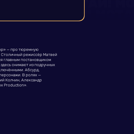
ор» — про тюремную
и. Столичный режиссёр Матвей
ся главным постановщиком
 здесь снимают из подручных
аключёнными. Абсурд,
персонажи. В ролях —
ий Колчин, Александр
х Production».