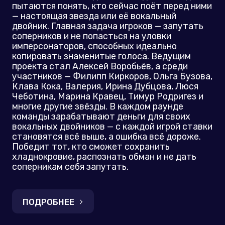
пытаются понять, кто сейчас поёт перед ними
— настоящая звезда или её вокальный
двойник. Главная задача игроков — запутать
соперников и не попасться на уловки
имперсонаторов, способных идеально
копировать знаменитые голоса. Ведущим
проекта стал Алексей Воробьёв, а среди
участников — Филипп Киркоров, Ольга Бузова,
Клава Кока, Валерия, Ирина Дубцова, Люся
Чеботина, Марина Кравец, Тимур Родригез и
многие другие звёзды. В каждом раунде
команды зарабатывают деньги для своих
вокальных двойников — с каждой игрой ставки
становятся всё выше, а ошибка всё дороже.
Победит тот, кто сможет сохранить
хладнокровие, распознать обман и не дать
соперникам себя запутать.
ПОДРОБНЕЕ