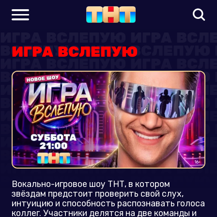
ИГРА ВСЛЕПУЮ
Вокально-игровое шоу ТНТ, в котором
звёздам предстоит проверить свой слух,
интуицию и способность распознавать голоса
коллег. Участники делятся на две команды и