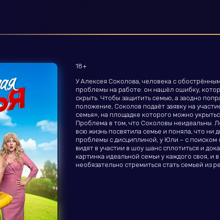
18+
У Алексея Соколова, человека с обострённым
проблемы на работе: он нашёл ошибку, котор
скрыть. Чтобы защитить семью, а заодно поп
положение, Соколов подаёт заявку на участи
семья», на площадке которого можно укрытьс
Проблема в том, что Соколовы неидеальны. Л
всю жизнь посвятила семье и поняла, что ни д
проблемы с дисциплиной, у Юли – с поиском с
видят в участии в шоу шанс сплотиться и дока
картинка идеальной семьи у каждого своя, и 
необязательно стремиться стать семьей из р