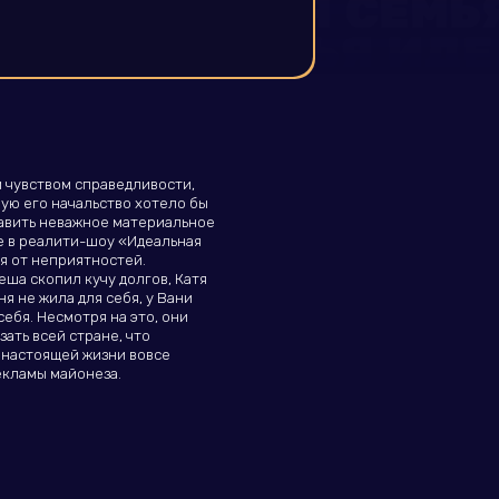
 чувством справедливости,
ую его начальство хотело бы
равить неважное материальное
е в реалити-шоу «Идеальная
я от неприятностей.
еша скопил кучу долгов, Катя
ня не жила для себя, у Вани
ебя. Несмотря на это, они
зать всей стране, что
в настоящей жизни вовсе
екламы майонеза.