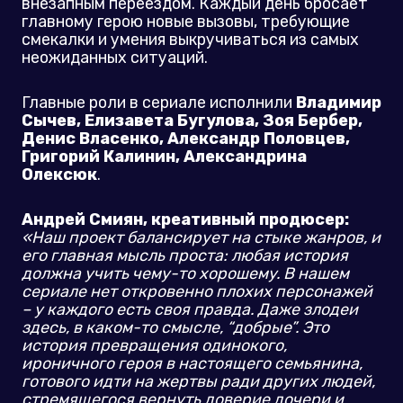
внезапным переездом. Каждый день бросает
главному герою новые вызовы, требующие
смекалки и умения выкручиваться из самых
неожиданных ситуаций.
Главные роли в сериале исполнили
Владимир
Сычев, Елизавета Бугулова, Зоя Бербер,
Денис Власенко, Александр Половцев,
Григорий Калинин, Александрина
Олексюк
.
Андрей Смиян, креативный продюсер:
«
Наш проект балансирует на стыке жанров, и
его главная мысль проста: любая история
должна учить чему-то хорошему. В нашем
сериале нет откровенно плохих персонажей
– у каждого есть своя правда. Даже злодеи
здесь, в каком-то смысле, “добрые”. Это
история превращения одинокого,
ироничного героя в настоящего семьянина,
готового идти на жертвы ради других людей,
стремящегося вернуть доверие дочери и