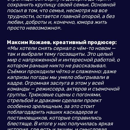
сохранить крупицу своей семьи. Основной
посыл в том, что семья, несмотря на все
трудности, остается главной опорой, а без
любви, доброты и, конечно, юмора жить
просто невозможно».
Максим Кожаев, креативный продюсер:
«Мы хотели снять сериал о чём-то новом —
так и выбрали тему госзащиты. Это целый
мир с напряженной и интересной работой, о
котором раньше никто не рассказывал.
Съёмки проходили чётко и слаженно: даже
капризы погоды мы умело обыгрывали в
кадре. Огромная заслуга в этом у всей
команды — режиссера, актеров и съемочной
группы. Трюковые сцены с погонями,
стрельбой и драками сделали проект
особенно зрелищным, за это стоит
поблагодарить наших каскадеров и
постановщиков, которые справились
блестяще. В итоге у нас получилась яркая
история, где есть и экшен, и смысловая