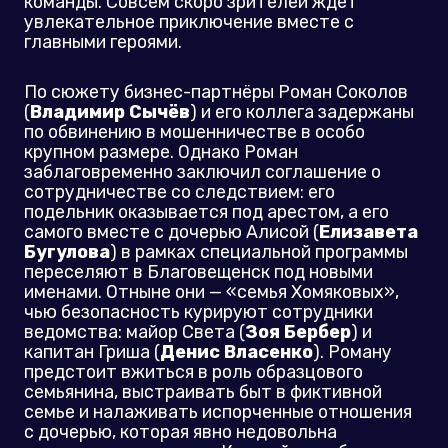
команды. Совсем скоро зрителей ждет
увлекательное приключение вместе с
главными героями.
По сюжету бизнес-партнёры Роман Соколов
(
Владимир Сычёв
) и его коллега задержаны
по обвинению в мошенничестве в особо
крупном размере. Однако Роман
заблаговременно заключил соглашение о
сотрудничестве со следствием: его
подельник оказывается под арестом, а его
самого вместе с дочерью Алисой (
Елизавета
Бугулова
) в рамках специальной программы
переселяют в Благовещенск под новыми
именами. Отныне они — «семья Хомяковых»,
чью безопасность курируют сотрудники
ведомства: майор Света (
Зоя Бербер
) и
капитан Гриша (
Денис Власенко
). Роману
предстоит вжиться в роль образцового
семьянина, выстраивать быт в фиктивной
семье и налаживать испорченные отношения
с дочерью, которая явно недовольна