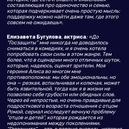
составляющая про одиночество и семью,
которая подчеркивает очень простую мысль:
поддержку можно найти даже там, где этого
совсем не ожидаешь».
Елизавета Бугулова
,
актриса
: «До
“Госзащиты” мне никогда не доводилось
сниматься в комедиях, и я очень хотела
попробовать свои силы в этом жанре. Тем
более, что в сценарии много отличных шуток,
которые, надеюсь, оценят зрители. Моя
героиня Алиса во многом мне
противоположна: мы обе эмоциональны, но
она — резкая, вспыльчивая и колючая, может
быть язвительной, тогда как я в жизни не
позволяю себе грубости или обидных слов.
Через её непростые, но очень правдивые для
подросткового возраста отношения с отцом
Ромой, сериал исследует вечную проблему
“отцов и детей”, которая рождается из
недопонимания между поколениями.
“Госзащита” — это, в первую очередь, история