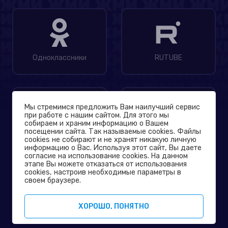
Одноклассники
RUTUBE
Мы стремимся предложить Вам наилучший сервис
при работе с нашим сайтом. Для этого мы
собираем и храним информацию о Вашем
посещении сайта. Так называемые cookies. Файлы
MAX
Дзен
cookies не собирают и не хранят никакую личную
информацию о Вас. Используя этот сайт, Вы даете
согласие на использование cookies. На данном
этапе Вы можете отказаться от использования
© 2004-2026
cookies, настроив необходимые параметры в
Официальный сайт телеканала ТНТ
своем браузере.
Политика конфиденциальности
ХОРОШО, ПОНЯТНО